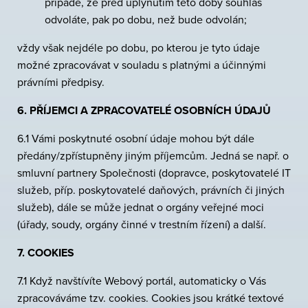
případě, že před uplynutím této doby souhlas
odvoláte, pak po dobu, než bude odvolán;
vždy však nejdéle po dobu, po kterou je tyto údaje
možné zpracovávat v souladu s platnými a účinnými
právními předpisy.
6. PŘÍJEMCI A ZPRACOVATELÉ OSOBNÍCH ÚDAJŮ
6.1 Vámi poskytnuté osobní údaje mohou být dále
předány/zpřístupněny jiným příjemcům. Jedná se např. o
smluvní partnery Společnosti (dopravce, poskytovatelé IT
služeb, příp. poskytovatelé daňových, právních či jiných
služeb), dále se může jednat o orgány veřejné moci
(úřady, soudy, orgány činné v trestním řízení) a další.
7. COOKIES
7.1 Když navštívíte Webový portál, automaticky o Vás
zpracováváme tzv. cookies. Cookies jsou krátké textové