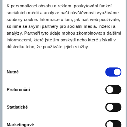
reklamní sdělení relevantní k vašim zájmům a vaší osobě.
K personalizaci obsahu a reklam, poskytování funkcí
sociálních médií a analýze naší návštěvnosti využíváme
Tyto cookies jsou využívány s cílem lepšího zacílení
soubory cookie. Informace o tom, jak náš web používáte,
reklamy na uživatele. Také se využívají pro omezení
sdílíme se svými partnery pro sociální média, inzerci a
počtu reklamních sdělení vůči jednomu uživateli a
analýzy. Partneři tyto údaje mohou zkombinovat s dalšími
zefektivňují reklamní kampaně. Tyto cookies jsou
informacemi, které jste jim poskytli nebo které získali v
zpravidla umisťovány na webové stránky třetími stranami
důsledku toho, že používáte jejich služby.
se souhlasem provozovatele webových stránek. Cookies
si zapamatují, že uživatel stránku navštívil a tuto
informaci pak sdílejí s dalšími subjekty. Velmi často jsou
Výběr
Nutné
souhlasu
pak tyto cookies spojeny s funkcionalitou stránek
zajišťovanou dalším subjektem (např. Google);
Preferenční
cookies třetích stran – pokud je na webových stránkách
umístěn obsah z jiných webových stránek (např.
Facebook, Youtube apod.), nebo používá nástroje pro
Statistické
analýzu nebo cílení marketingu třetí strany (např.
nástroje Google), mohou být ukládány soubory cookies
Marketingové