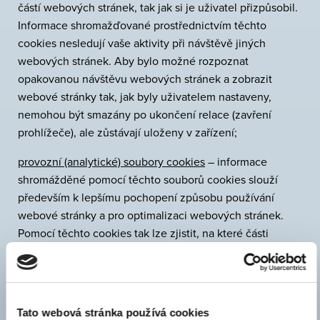
částí webových stránek, tak jak si je uživatel přizpůsobil.
Informace shromažďované prostřednictvím těchto
cookies nesledují vaše aktivity při návštěvě jiných
webových stránek. Aby bylo možné rozpoznat
opakovanou návštěvu webových stránek a zobrazit
webové stránky tak, jak byly uživatelem nastaveny,
nemohou být smazány po ukončení relace (zavření
prohlížeče), ale zůstávají uloženy v zařízení;
provozní (analytické) soubory cookies
– informace
shromážděné pomocí těchto souborů cookies slouží
především k lepšímu pochopení způsobu používání
webové stránky a pro optimalizaci webových stránek.
Pomocí těchto cookies tak lze zjistit, na které části
webové stránky uživatel kliknul, jaký obsah webových
stránek byl zobrazen, počet návštěv;
reklamní cookies
- tyto cookies shromažďují informace o
Tato webová stránka používá cookies
vašich zvyklostech při vyhledávání a podle toho cílí