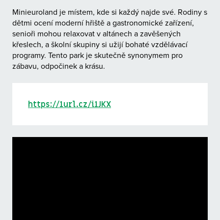
Minieuroland je místem, kde si každý najde své. Rodiny s
dětmi ocení moderní hřiště a gastronomické zařízení,
senioři mohou relaxovat v altánech a zavěšených
křeslech, a školní skupiny si užijí bohaté vzdělávací
programy. Tento park je skutečně synonymem pro
zábavu, odpočinek a krásu.
https://1url.cz/i1JKX