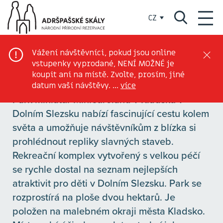
Minieuroland
Vážení návštěvníci, pokud jsou online
vstupenky vyprodané, NENÍ MOŽNÉ je
koupit ani na místě. Zvolte, prosím, jiné
datum vaší návštěvy. ...
více
Park miniatur Minieuroland v Kladsku v
Dolním Slezsku nabízí fascinující cestu kolem
světa a umožňuje návštěvníkům z blízka si
prohlédnout repliky slavných staveb.
Rekreační komplex vytvořený s velkou péčí
se rychle dostal na seznam nejlepších
atraktivit pro děti v Dolním Slezsku. Park se
rozprostírá na ploše dvou hektarů. Je
položen na malebném okraji města Kladsko.