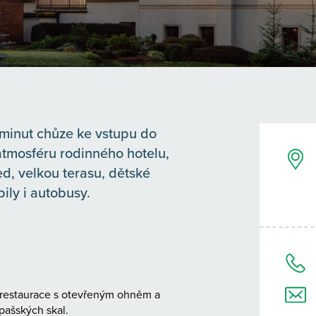
r minut chůze ke vstupu do
atmosféru rodinného hotelu,
d, velkou terasu, dětské
ily i autobusy.
í restaurace s otevřeným ohněm a
pašských skal.