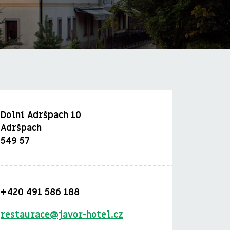
Dolní Adršpach 10
Adršpach
549 57
+420 491 586 188
restaurace@javor-hotel.cz