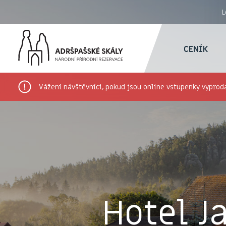
L
CENÍK
Vážení návštěvníci, pokud jsou online vstupenky vyproda
Hotel J