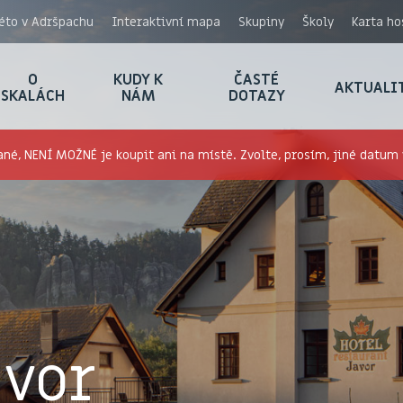
éto v Adršpachu
Interaktivní mapa
Skupiny
Školy
Karta ho
O
KUDY K
ČASTÉ
AKTUALI
SKALÁCH
NÁM
DOTAZY
né, NENÍ MOŽNÉ je koupit ani na místě. Zvolte, prosím, jiné datum v
avor