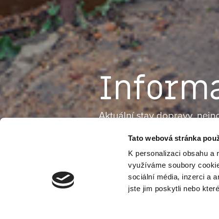
Inform
Aktuální stav dopravy, nejn
tiskové zprávy. To vše najd
Tato webová stránka použ
abyste měli o Adršpašských 
K personalizaci obsahu a 
využíváme soubory cookie.
sociální média, inzerci a 
jste jim poskytli nebo kter