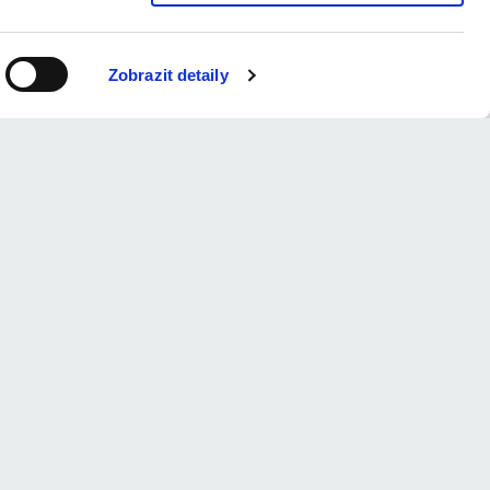
Zobrazit detaily
 jedinečný výklad našich
darma.
ozorňujeme, že