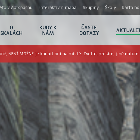
éto v Adršpachu
Interaktivní mapa
Skupiny
Školy
Karta ho
O
KUDY K
ČASTÉ
AKTUALI
SKALÁCH
NÁM
DOTAZY
né, NENÍ MOŽNÉ je koupit ani na místě. Zvolte, prosím, jiné datum v