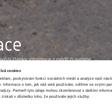
ace
ovější články, informace z médií či vydané
ete právě tady. Sekci pravidelně aktualizujeme,
ívá cookies
skalách co nejlepší přehled.
reklam, poskytování funkcí sociálních médií a analýze naší návš
 Informace o tom, jak náš web používáte, sdílíme se svými par
analýzy. Partneři tyto údaje mohou zkombinovat s dalšími inform
é získali v důsledku toho, že používáte jejich služby.