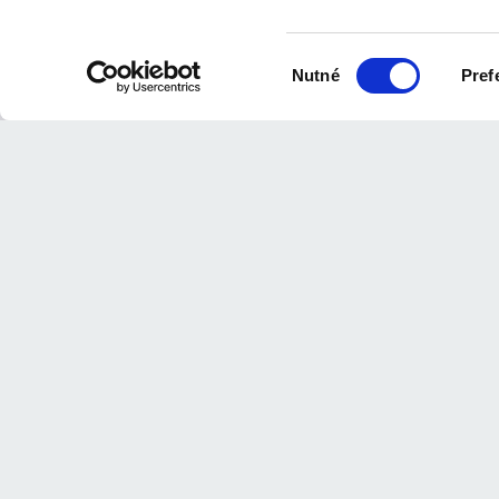
Výběr
Nutné
Pref
souhlasu
Každý den od 9:00 do 16:
kapitánů.
Vstupenky na plavbu zako
Z důvodu bezpečnosti a 
vstupenky na plavbu je m