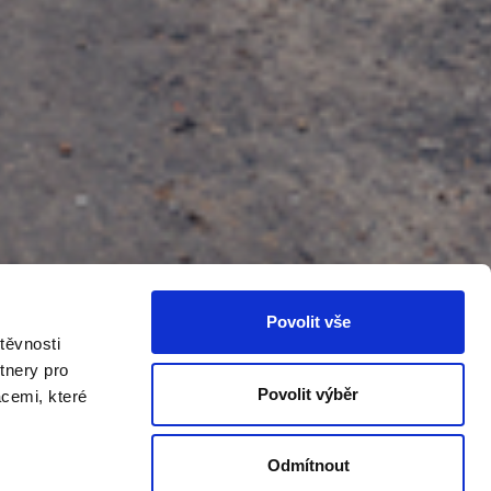
Povolit vše
těvnosti
tnery pro
Povolit výběr
acemi, které
Odmítnout