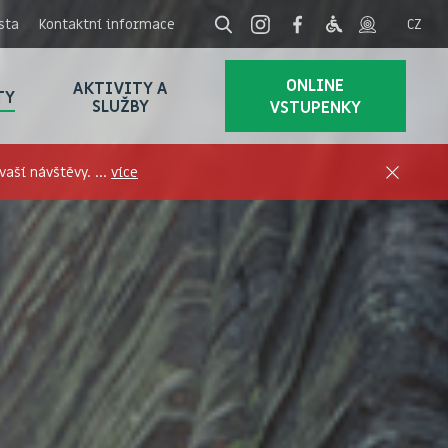
sta
Kontaktní informace
ONLINE
AKTIVITY A
TY
SLUŽBY
VSTUPENKY
aší návštěvy. ...
více