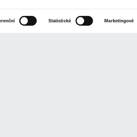
erenční
Statistické
Marketingové
Plavba pramicí
45 máte možnost svézt se na pramici po skalním jezírku a užít si
upíte v pokladně u vstupu k jezírku. Děti do 3 let mají plavbu z
komfortu návštěvníků není na pramice povolen vstup se psy. Up
ožné hradit pouze v hotovosti (české koruny).