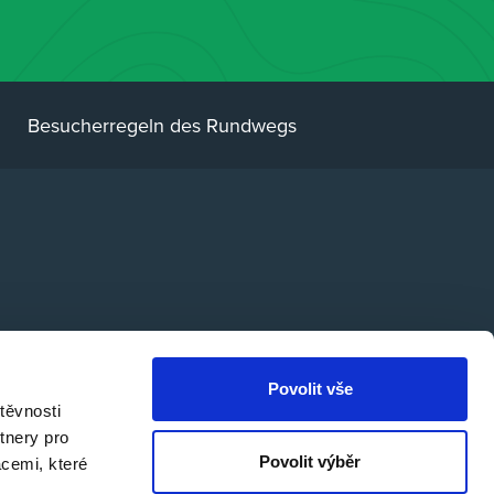
Besucherregeln des Rundwegs
Povolit vše
těvnosti
tnery pro
Povolit výběr
acemi, které