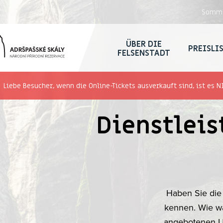
Somme
ÜBER DIE
PREISLI
FELSENSTADT
Liebe Besucher, wenn die Online-Tickets ausverkauft sind, ist es N
Dienstleis
Haben Sie die
kennen. Wie wä
angebotenen Un