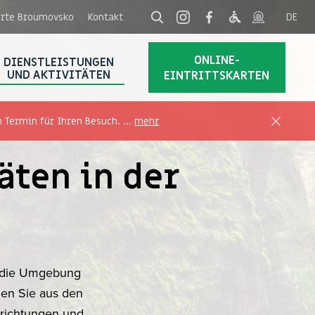
arte Broumovsko
Kontakt
ONLINE-
DIENSTLEISTUNGEN
UND AKTIVITÄTEN
EINTRITTSKARTEN
 Termin für Ihren Besuch. ...
mehr
äten in der
e die Umgebung
len Sie aus den
nrichtungen und