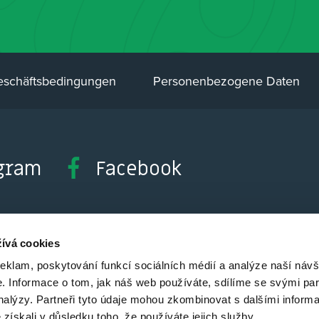
schäftsbedingungen
Personenbezogene Daten
gram
Facebook
ívá cookies
reklam, poskytování funkcí sociálních médií a analýze naší návš
 Informace o tom, jak náš web používáte, sdílíme se svými par
analýzy. Partneři tyto údaje mohou zkombinovat s dalšími inform
é získali v důsledku toho, že používáte jejich služby.