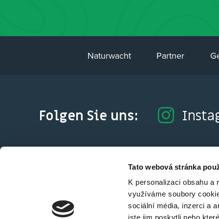
Naturwacht
Partner
Ge
Folgen Sie uns:
Insta
Ocenění: Velká cena cestovního ruchu 2021/2022
Tato webová stránka použ
K personalizaci obsahu a 
využíváme soubory cookie.
sociální média, inzerci a 
adrspasskeskaly.cz - Copyright - 2026
jste jim poskytli nebo kter