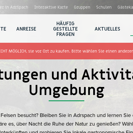
r in Adršpach
Interaktive Karte
Gruppen
Schulen
Gästek
HÄUFIG
STE
ANREISE
GESTELLTE
AKTUELLES
FRAGEN
ICHT MÖGLICH, sie vor Ort zu kaufen. Bitte wählen Sie einen anderen
tungen und Aktivit
Umgebung
 Felsen besucht? Bleiben Sie in Adrspach und lernen Si
re es, über Nacht die Ruhe der Natur zu genießen? Wäh
terkünften und probieren Sie lokale gastronomische Ei