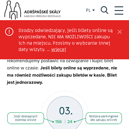
WYBÓR
DATA
DANE
PODSUMOWANIE
BILETÓW
Wybierz dzień wizyty
Drodzy odwiedzający, jeśli bilety online są
wyprzedane, NIE MA MOŻLIWOŚCI zakupu
Wybierz spośród dostępnych terminów i kup bilet online
ich na miejscu. Prosimy o wybranie innej
oraz wejście na parking online. Bilety mogą być
daty wizyty. ...
więcej
wyprzedane na daną godzinę lub dzień, dlatego
rekomendujemy postawić na ozwiązanie i kupić bilet
online w czasie.
Jeśli bilety online są wyprzedane, nie
ma również możliwości zakupu biletów w kasie. Bilet
jest jednorazowy.