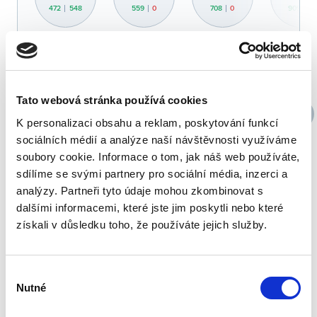
472
548
559
0
708
0
909
0
17.
18.
19.
20.
2768
408
2743
405
2917
437
2928
45
Tato webová stránka používá cookies
K personalizaci obsahu a reklam, poskytování funkcí
sociálních médií a analýze naší návštěvnosti využíváme
24.
25.
26.
27.
soubory cookie. Informace o tom, jak náš web používáte,
3126
497
3187
523
1580
425
3257
51
sdílíme se svými partnery pro sociální média, inzerci a
analýzy. Partneři tyto údaje mohou zkombinovat s
dalšími informacemi, které jste jim poskytli nebo které
31.
získali v důsledku toho, že používáte jejich služby.
01.
02.
03.
3525
560
Výběr
Nutné
souhlasu
Przez bilet wstępu rozumiemy opłatę za skorzystanie z
*